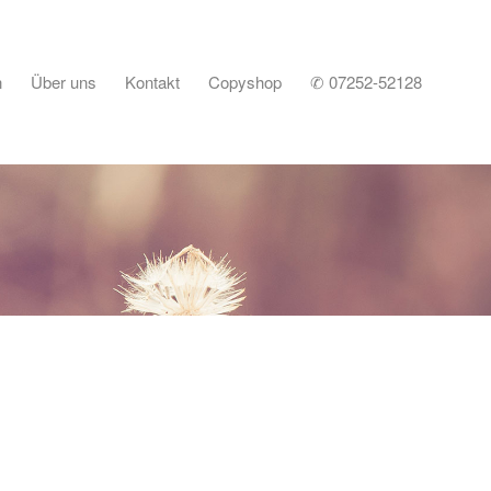
n
Über uns
Kontakt
Copyshop
✆ 07252-52128