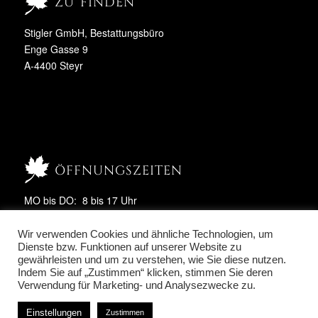
zu finden
Stigler GmbH, Bestattungsbüro
Enge Gasse 9
A-4400 Steyr
öffnungszeiten
MO bis DO: 8 bis 17 Uhr
FR: 8 bis 14 Uhr
SA & SO: geschlossen
Wir verwenden Cookies und ähnliche Technologien, um
Dienste bzw. Funktionen auf unserer Website zu
gewährleisten und um zu verstehen, wie Sie diese nutzen.
Indem Sie auf „Zustimmen“ klicken, stimmen Sie deren
Verwendung für Marketing- und Analysezwecke zu.
Einstellungen
Zustimmen