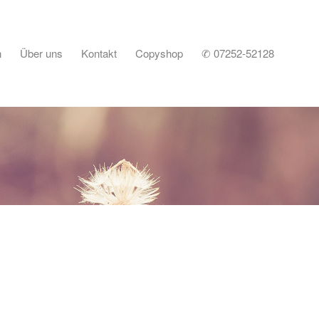
n
Über uns
Kontakt
Copyshop
✆ 07252-52128