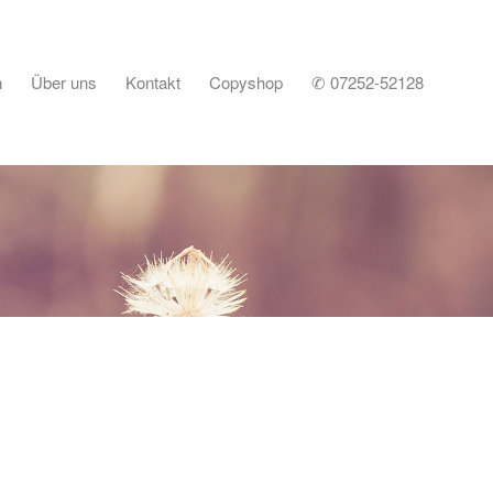
n
Über uns
Kontakt
Copyshop
✆ 07252-52128