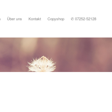
n
Über uns
Kontakt
Copyshop
✆ 07252-52128