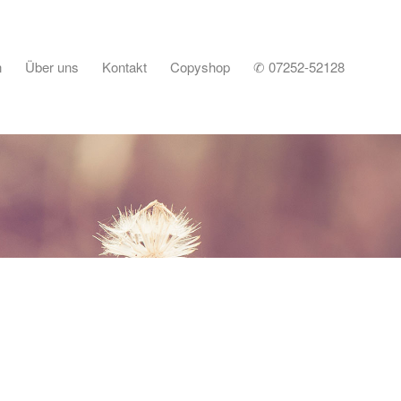
n
Über uns
Kontakt
Copyshop
✆ 07252-52128