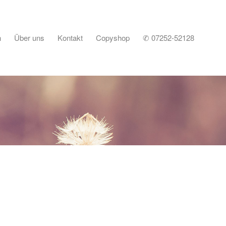
n
Über uns
Kontakt
Copyshop
✆ 07252-52128