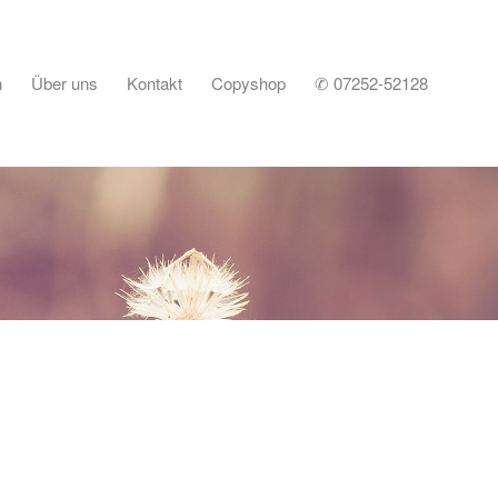
n
Über uns
Kontakt
Copyshop
✆ 07252-52128