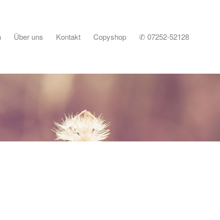
n
Über uns
Kontakt
Copyshop
✆ 07252-52128